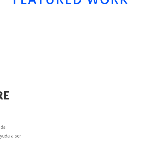
RE
nda
ayuda a ser