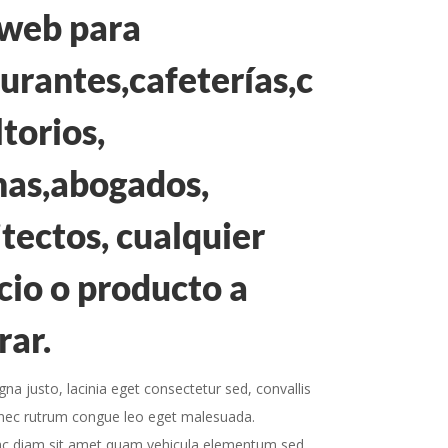
 web para
urantes,cafeterías,c
torios,
nas,abogados,
tectos, cualquier
cio o producto a
rar.
a justo, lacinia eget consectetur sed, convallis
onec rutrum congue leo eget malesuada.
ac diam sit amet quam vehicula elementum sed