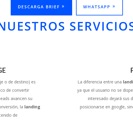
DESCARGA BRIEF
WHATSAPP
NUESTROS SERVICIO
GE
je o de destino) es
La diferencia entre una
land
ico de convertir
ya que el usuario no se dispe
leads avancen su
interesado dejará sus 
onversión, la
landing
posicionarse en google, sin
tenido de