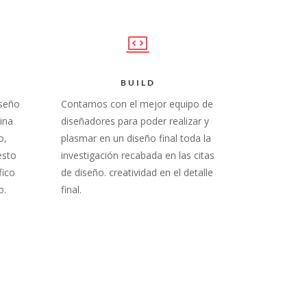
BUILD
iseño
Contamos con el mejor equipo de
ina
diseñadores para poder realizar y
o,
plasmar en un diseño final toda la
esto
investigación recabada en las citas
fico
de diseño. creatividad en el detalle
o.
final.