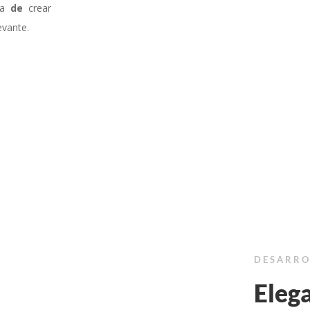
cia
de
crear
levante.
DESARRO
Eleg