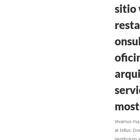
sitio
resta
onsul
ofici
arqui
servi
most
Vivamus magn
at tellus. D
Vestibulum 