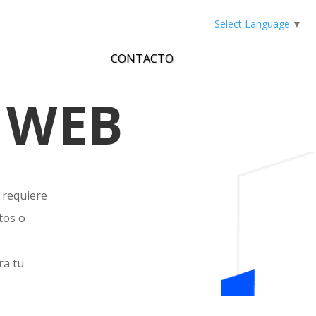
Select Language
▼
CONTACTO
S
W
E
B
 requiere
tos o
ra tu